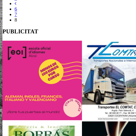
6
7
8
PUBLICITAT