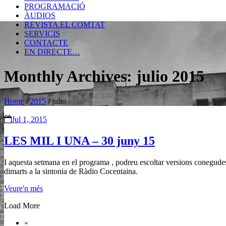
PROGRAMACIÓ
ÀUDIOS
REVISTA EL COMTAT
SERVICIS
CONTACTE
EN DIRECTE…
Monthly Archives: julio 2015
Home
/
2015
/
julio
Jul 1, 2015
LES MIL I UNA – 30 juny 15
I aquesta setmana en el programa , podreu escoltar versions conegu
dimarts a la sintonia de Ràdio Cocentaina.
Veure'n més
Load More
«