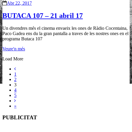
Abr 22, 2017
BUTACA 107 – 21 abril 17
Un divendres més el cinema envaeix les ones de Ràdio Cocentaina,
Paco Gadea ens du la gran pantalla a traves de les nostres ones en el
programa Butaca 107
Veure'n més
Load More
1
2
3
4
5
»
PUBLICITAT