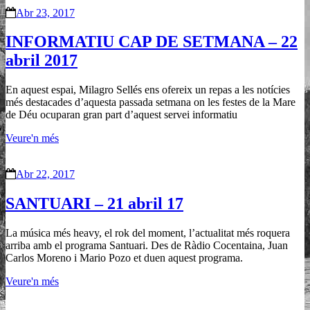
Abr 23, 2017
INFORMATIU CAP DE SETMANA – 22
abril 2017
En aquest espai, Milagro Sellés ens ofereix un repas a les notícies
més destacades d’aquesta passada setmana on les festes de la Mare
de Déu ocuparan gran part d’aquest servei informatiu
Veure'n més
Abr 22, 2017
SANTUARI – 21 abril 17
La música més heavy, el rok del moment, l’actualitat més roquera
arriba amb el programa Santuari. Des de Ràdio Cocentaina, Juan
Carlos Moreno i Mario Pozo et duen aquest programa.
Veure'n més