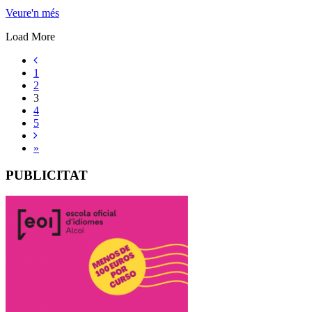
Veure'n més
Load More
1
2
3
4
5
»
PUBLICITAT