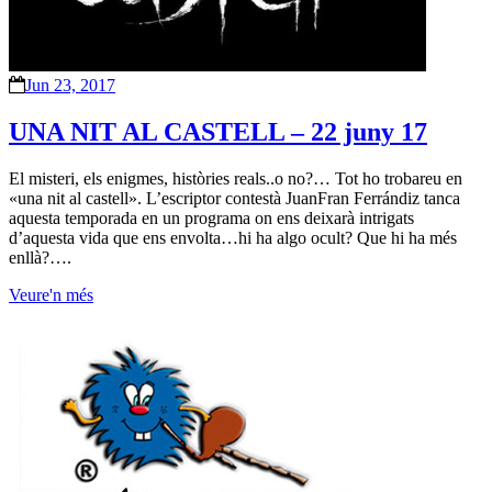
Jun 23, 2017
UNA NIT AL CASTELL – 22 juny 17
El misteri, els enigmes, històries reals..o no?… Tot ho trobareu en
«una nit al castell». L’escriptor contestà JuanFran Ferrándiz tanca
aquesta temporada en un programa on ens deixarà intrigats
d’aquesta vida que ens envolta…hi ha algo ocult? Que hi ha més
enllà?….
Veure'n més