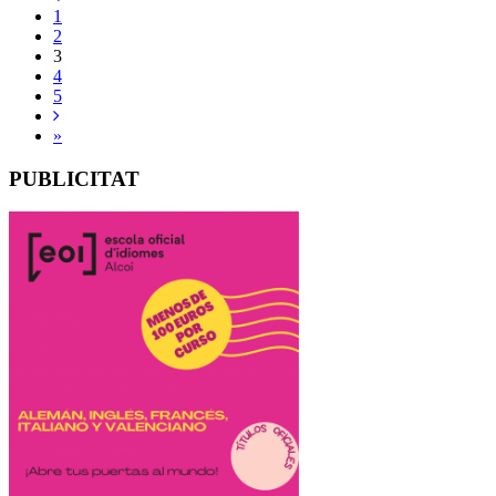
1
2
3
4
5
»
PUBLICITAT