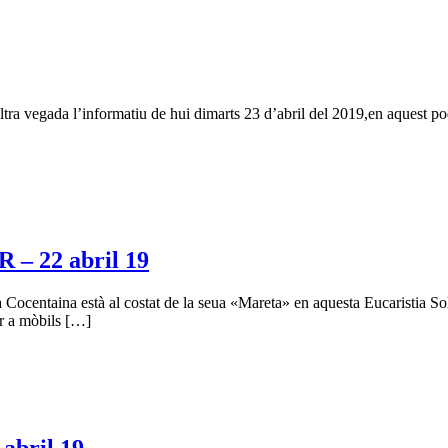
altra vegada l’informatiu de hui dimarts 23 d’abril del 2019,en aquest p
 22 abril 19
a Cocentaina està al costat de la seua «Mareta» en aquesta Eucaristia S
er a mòbils […]