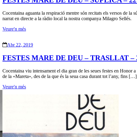
FESTES MARE DE DEU – SUPLICA – 22 a
Cocentaina aguanta la respiració mentre són recitats els versos de la
narrat en directe a la ràdio local la nostra companya Milagro Sellés.
Veure'n més
Abr 22, 2019
FESTES MARE DE DEU – TRASLLAT – 22
Cocentaina viu intensament el dia gran de les seues festes en Honor a l
de la «Mareta», des de la que és la seua casa durant tot l’any, fins […]
Veure'n més