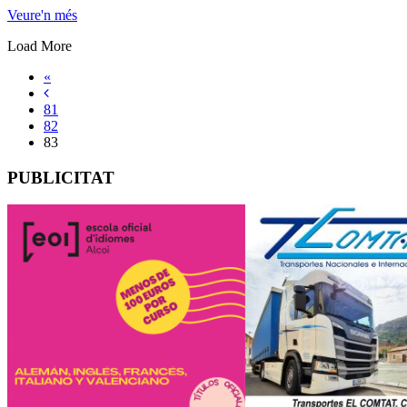
Veure'n més
Load More
«
81
82
83
PUBLICITAT