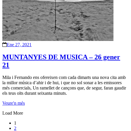
Ene 27, 2021
MUNTANYES DE MUSICA – 26 gener
21
Mila i Fernando ens ofereixen com cada dimarts una nova cita amb
la millor música d’ahir i de hui, i que no sol sonar a les emissores
més comercials, Un ramellet de cançons que, de segur, faran gaudir
els teus oïts durant seixanta minuts.
Veure'n més
Load More
1
2