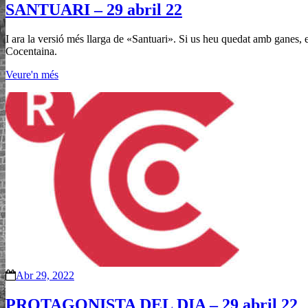
SANTUARI – 29 abril 22
I ara la versió més llarga de «Santuari». Si us heu quedat amb ganes,
Cocentaina.
Veure'n més
Abr 29, 2022
PROTAGONISTA DEL DIA – 29 abril 22