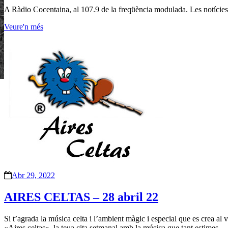
A Ràdio Cocentaina, al 107.9 de la freqüència modulada. Les notícies d
Veure'n més
Abr 29, 2022
AIRES CELTAS – 28 abril 22
Si t’agrada la música celta i l’ambient màgic i especial que es crea al vo
«Aires celtas», la teua cita setmanal amb la música que tant estimes.