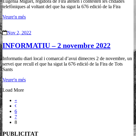
Eugenia Miguel, regidora de Fira atenen i contesten les cridades
telefòniques al voltant del que ha sigut la 676 edició de la Fira
Veure'n més
Nov 2, 2022
INFORMATIU – 2 novembre 2022
Informatiu diari local i comarcal d’avui dimecres 2 de novembre, un
servei que recull el que ha sigut la 676 edició de la Fira de Tots
Sants
Veure'n més
Load More
«
6
7
8
PUBLICITAT