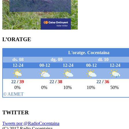
L’ORATGE
TWITTER
Tweets por @RadioCocentaina
(C) 2017 Radio Cocentaina