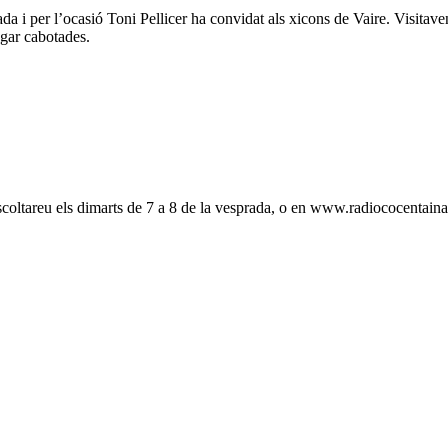
a i per l’ocasió Toni Pellicer ha convidat als xicons de Vaire. Visitave
egar cabotades.
oltareu els dimarts de 7 a 8 de la vesprada, o en www.radiococentain