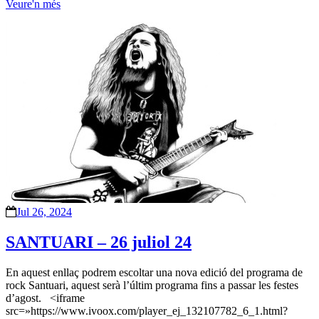
Veure'n més
Jul 26, 2024
SANTUARI – 26 juliol 24
En aquest enllaç podrem escoltar una nova edició del programa de
rock Santuari, aquest serà l’últim programa fins a passar les festes
d’agost. <iframe
src=»https://www.ivoox.com/player_ej_132107782_6_1.html?