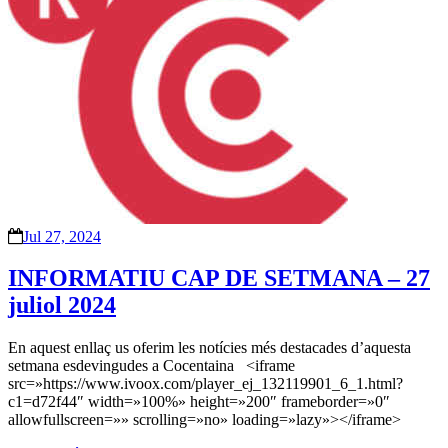
Jul 27, 2024
INFORMATIU CAP DE SETMANA – 27
juliol 2024
En aquest enllaç us oferim les notícies més destacades d’aquesta
setmana esdevingudes a Cocentaina <iframe
src=»https://www.ivoox.com/player_ej_132119901_6_1.html?
c1=d72f44″ width=»100%» height=»200″ frameborder=»0″
allowfullscreen=»» scrolling=»no» loading=»lazy»></iframe>