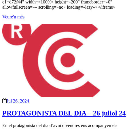
c1=d72f44″ width=»100%» height=»200″ frameborder=»0″
allowfullscreen=»» scrolling=»no» loading=»lazy»></iframe>
Veure'n més
Jul 26, 2024
PROTAGONISTA DEL DIA – 26 juliol 24
En el protagonista del dia d’avui divendres ens acompanyen els