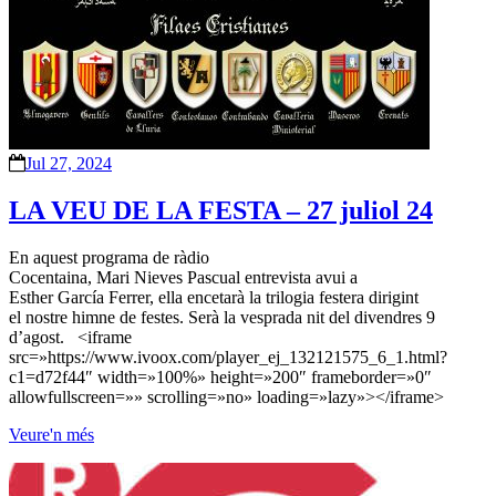
Jul 27, 2024
LA VEU DE LA FESTA – 27 juliol 24
En aquest programa de ràdio
Cocentaina, Mari Nieves Pascual entrevista avui a
Esther García Ferrer, ella encetarà la trilogia festera dirigint
el nostre himne de festes. Serà la vesprada nit del divendres 9
d’agost. <iframe
src=»https://www.ivoox.com/player_ej_132121575_6_1.html?
c1=d72f44″ width=»100%» height=»200″ frameborder=»0″
allowfullscreen=»» scrolling=»no» loading=»lazy»></iframe>
Veure'n més