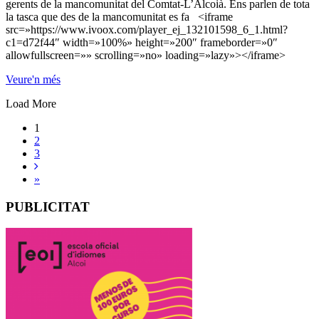
gerents de la mancomunitat del Comtat-L’Alcoià. Ens parlen de tota
la tasca que des de la mancomunitat es fa <iframe
src=»https://www.ivoox.com/player_ej_132101598_6_1.html?
c1=d72f44″ width=»100%» height=»200″ frameborder=»0″
allowfullscreen=»» scrolling=»no» loading=»lazy»></iframe>
Veure'n més
Load More
1
2
3
»
PUBLICITAT