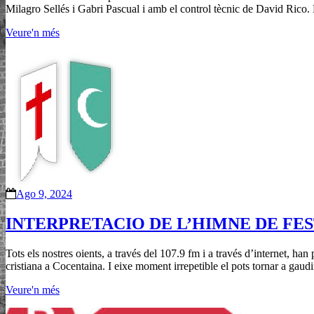
Milagro Sellés i Gabri Pascual i amb el control tècnic de David Rico. 
Veure'n més
Ago 9, 2024
INTERPRETACIO DE L’HIMNE DE FESTE
Tots els nostres oients, a través del 107.9 fm i a través d’internet, han
cristiana a Cocentaina. I eixe moment irrepetible el pots tornar a gaud
Veure'n més