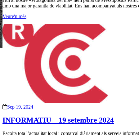
Hui al nostre «Protagonista del dia» hem parlat de Pressupostos Particip
amb una major garantia de viabilitat. Ens han acompanyat als nostres 
Veure'n més
Sep 19, 2024
INFORMATIU – 19 setembre 2024
Escolta tota l’actualitat local i comarcal diàriament als serveis inform