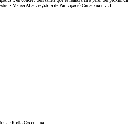
atius i, en concret, dels tallers que es realitzaran a partir del pròxim di
estudis Marisa Abad, regidora de Participació Ciutadana i […]
atius de Ràdio Cocentaina.