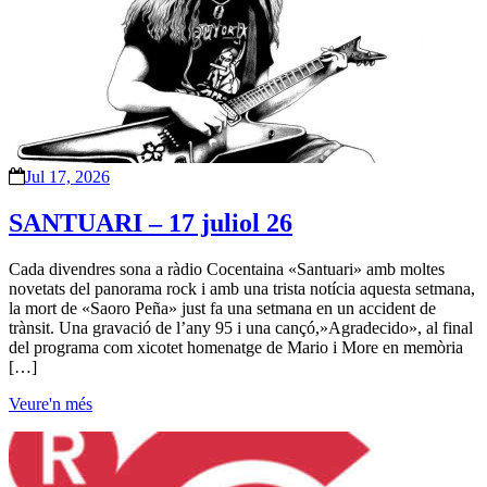
Jul 17, 2026
SANTUARI – 17 juliol 26
Cada divendres sona a ràdio Cocentaina «Santuari» amb moltes
novetats del panorama rock i amb una trista notícia aquesta setmana,
la mort de «Saoro Peña» just fa una setmana en un accident de
trànsit. Una gravació de l’any 95 i una cançó,»Agradecido», al final
del programa com xicotet homenatge de Mario i More en memòria
[…]
Veure'n més