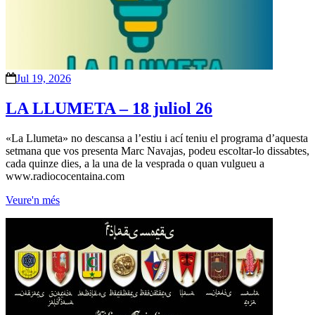
Jul 19, 2026
LA LLUMETA – 18 juliol 26
«La Llumeta» no descansa a l’estiu i ací teniu el programa d’aquesta
setmana que vos presenta Marc Navajas, podeu escoltar-lo dissabtes,
cada quinze dies, a la una de la vesprada o quan vulgueu a
www.radiococentaina.com
Veure'n més