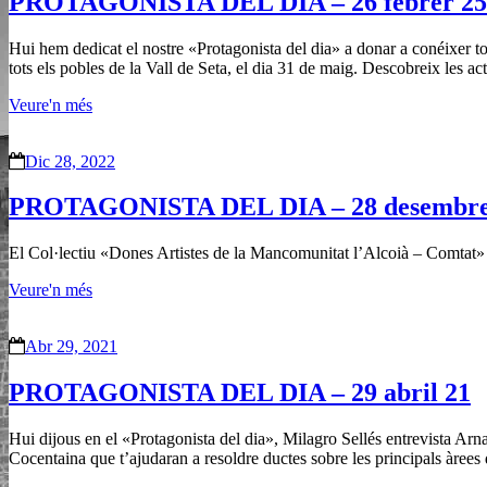
PROTAGONISTA DEL DIA – 26 febrer 25
Hui hem dedicat el nostre «Protagonista del dia» a donar a conéixer to
tots els pobles de la Vall de Seta, el dia 31 de maig. Descobreix les ac
Veure'n més
Dic 28, 2022
PROTAGONISTA DEL DIA – 28 desembre
El Col·lectiu «Dones Artistes de la Mancomunitat l’Alcoià – Comtat» s
Veure'n més
Abr 29, 2021
PROTAGONISTA DEL DIA – 29 abril 21
Hui dijous en el «Protagonista del dia», Milagro Sellés entrevista Ar
Cocentaina que t’ajudaran a resoldre ductes sobre les principals àree