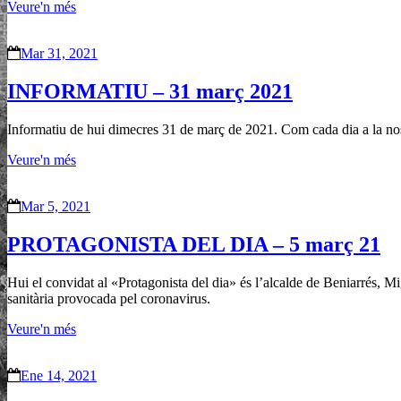
Veure'n més
Mar 31, 2021
INFORMATIU – 31 març 2021
Informatiu de hui dimecres 31 de març de 2021. Com cada dia a la nost
Veure'n més
Mar 5, 2021
PROTAGONISTA DEL DIA – 5 març 21
Hui el convidat al «Protagonista del dia» és l’alcalde de Beniarrés, Mi
sanitària provocada pel coronavirus.
Veure'n més
Ene 14, 2021