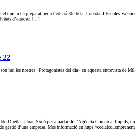
t el que hi ha preparat per a l’edició 36 de la Trobada d’Escoles Valenci
tivitats d’aquesta […]
 22
ón hui les nostres «Protagonistes del dia» en aquesta entrevista de Mil
naldo Dueñas i Juan Simó per a parlar de l’Agència Comarcal Impuls, un 
s de gestió d’una empresa. Més informació en https://ceeialcoi.emprenem