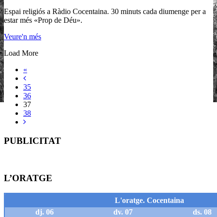
Espai religiós a Ràdio Cocentaina. 30 minuts cada diumenge per a
estar més «Prop de Déu».
Veure'n més
Load More
«
35
36
37
38
PUBLICITAT
L’ORATGE