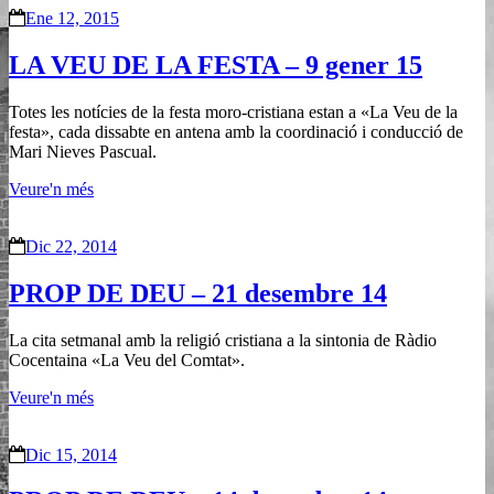
Ene 12, 2015
LA VEU DE LA FESTA – 9 gener 15
Totes les notícies de la festa moro-cristiana estan a «La Veu de la
festa», cada dissabte en antena amb la coordinació i conducció de
Mari Nieves Pascual.
Veure'n més
Dic 22, 2014
PROP DE DEU – 21 desembre 14
La cita setmanal amb la religió cristiana a la sintonia de Ràdio
Cocentaina «La Veu del Comtat».
Veure'n més
Dic 15, 2014