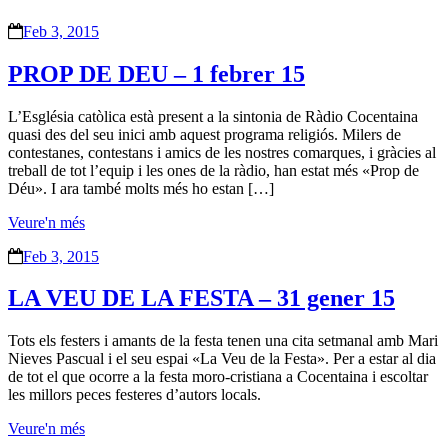
Feb 3, 2015
PROP DE DEU – 1 febrer 15
L’Església catòlica està present a la sintonia de Ràdio Cocentaina
quasi des del seu inici amb aquest programa religiós. Milers de
contestanes, contestans i amics de les nostres comarques, i gràcies al
treball de tot l’equip i les ones de la ràdio, han estat més «Prop de
Déu». I ara també molts més ho estan […]
Veure'n més
Feb 3, 2015
LA VEU DE LA FESTA – 31 gener 15
Tots els festers i amants de la festa tenen una cita setmanal amb Mari
Nieves Pascual i el seu espai «La Veu de la Festa». Per a estar al dia
de tot el que ocorre a la festa moro-cristiana a Cocentaina i escoltar
les millors peces festeres d’autors locals.
Veure'n més