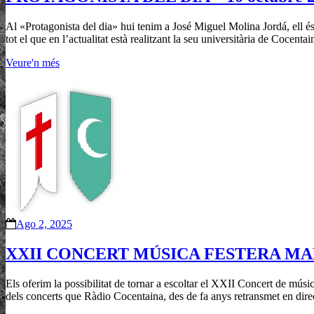
Al «Protagonista del dia» hui tenim a José Miguel Molina Jordá, ell és e
tot el que en l’actualitat està realitzant la seu universitària de Cocentai
Veure'n més
Ago 2, 2025
XXII CONCERT MÚSICA FESTERA MAL P
Els oferim la possibilitat de tornar a escoltar el XXII Concert de mús
dels concerts que Ràdio Cocentaina, des de fa anys retransmet en dire