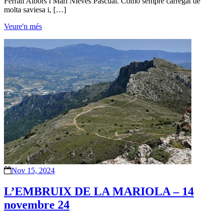
Ferran Albors i Mari Nieves Pascual. Como sempre carregat de
molta saviesa i, […]
Veure'n més
Nov 15, 2024
L’EMBRUIX DE LA MARIOLA – 14
novembre 24