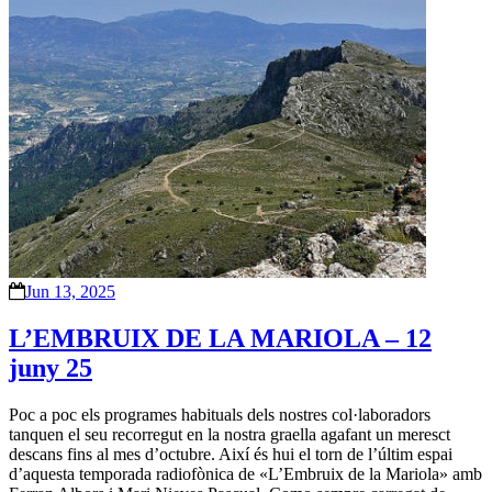
Jun 13, 2025
L’EMBRUIX DE LA MARIOLA – 12
juny 25
Poc a poc els programes habituals dels nostres col·laboradors
tanquen el seu recorregut en la nostra graella agafant un meresct
descans fins al mes d’octubre. Així és hui el torn de l’últim espai
d’aquesta temporada radiofònica de «L’Embruix de la Mariola» amb