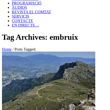
PROGRAMACIÓ
ÀUDIOS
REVISTA EL COMTAT
SERVICIS
CONTACTE
EN DIRECTE…
Tag Archives: embruix
Home
/
Posts Tagged: