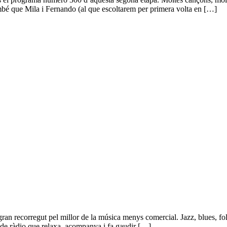
també que Mila i Fernando (al que escoltarem per primera volta en […]
 recorregut pel millor de la música menys comercial. Jazz, blues, folk,
 de ràdio que relaxa, acompanya i fa gaudir […]