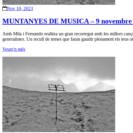
Nov 10, 2023
MUNTANYES DE MUSICA – 9 novembre 
Amb Mila i Fernando realitza un gran recorregut amb les millors canç
generalistes. Un recull de temes que faran gaudir plenament els teus 
Veure'n més