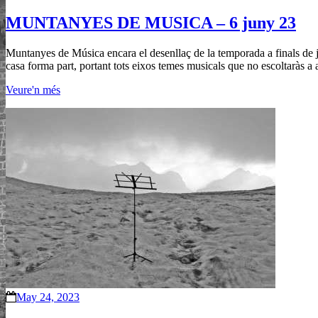
MUNTANYES DE MUSICA – 6 juny 23
Muntanyes de Música encara el desenllaç de la temporada a finals de 
casa forma part, portant tots eixos temes musicals que no escoltaràs a 
Veure'n més
May 24, 2023