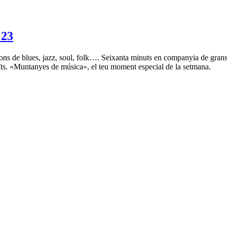
23
ons de blues, jazz, soul, folk…. Seixanta minuts en companyia de grans
oïts. «Muntanyes de música», el teu moment especial de la setmana.