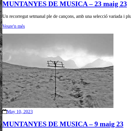
MUNTANYES DE MUSICA – 23 maig 23
Un recorregut setmanal ple de cançons, amb una selecció variada i pl
Veure'n més
May 10, 2023
MUNTANYES DE MUSICA – 9 maig 23