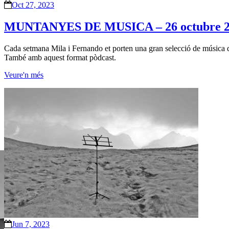
Oct 27, 2023
MUNTANYES DE MUSICA – 26 octubre 
Cada setmana Mila i Fernando et porten una gran selecció de música d’
També amb aquest format pòdcast.
Veure'n més
Jun 7, 2023