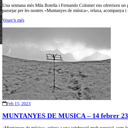
Una setmana més Mila Botella i Fernando Colomer ens ofereixen un gran
passejar per les nostres «Muntanyes de música», relaxa, acompanya i fa
Veure'n més
Feb 15, 2023
MUNTANYES DE MUSICA – 14 febrer 23
«Muntanyes de música» aplega a una celebració molt especial, com és