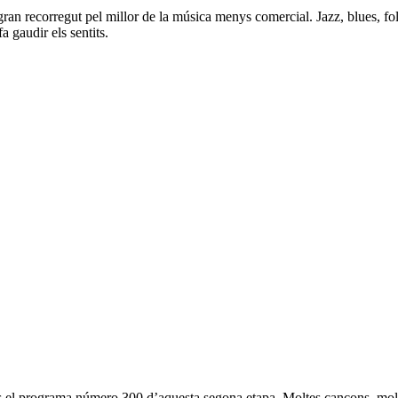
 recorregut pel millor de la música menys comercial. Jazz, blues, folk 
 gaudir els sentits.
 el programa número 300 d’aquesta segona etapa. Moltes cançons, molt