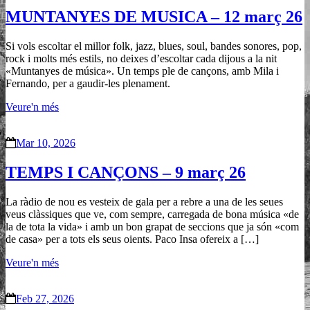
MUNTANYES DE MUSICA – 12 març 26
Si vols escoltar el millor folk, jazz, blues, soul, bandes sonores, pop,
rock i molts més estils, no deixes d’escoltar cada dijous a la nit
«Muntanyes de música». Un temps ple de cançons, amb Mila i
Fernando, per a gaudir-les plenament.
Veure'n més
Mar 10, 2026
TEMPS I CANÇONS – 9 març 26
La ràdio de nou es vesteix de gala per a rebre a una de les seues
veus clàssiques que ve, com sempre, carregada de bona música «de
la de tota la vida» i amb un bon grapat de seccions que ja són «com
de casa» per a tots els seus oients. Paco Insa ofereix a […]
Veure'n més
Feb 27, 2026