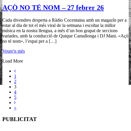
AÇÒ NO TÉ NOM – 27 febrer 26
Cada divendres desperta a Ràdio Cocentaina amb un magazín per a
estar al dia de tot el més viral de la setmana i escoltar la millor
música en la nostra llengua, a més d’un bon grapat de seccions
variades, amb la conducció de Quique Camallonga i DJ Mani. «Açò
no té nom», l’espai per a […]
Veure'n més
Load More
1
2
3
4
5
»
PUBLICITAT