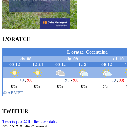
L’ORATGE
TWITTER
Tweets por @RadioCocentaina
(C) 2017 Radio Cocentaina