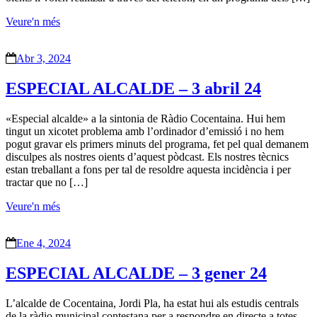
Veure'n més
Abr 3, 2024
ESPECIAL ALCALDE – 3 abril 24
«Especial alcalde» a la sintonia de Ràdio Cocentaina. Hui hem
tingut un xicotet problema amb l’ordinador d’emissió i no hem
pogut gravar els primers minuts del programa, fet pel qual demanem
disculpes als nostres oients d’aquest pòdcast. Els nostres tècnics
estan treballant a fons per tal de resoldre aquesta incidència i per
tractar que no […]
Veure'n més
Ene 4, 2024
ESPECIAL ALCALDE – 3 gener 24
L’alcalde de Cocentaina, Jordi Pla, ha estat hui als estudis centrals
de la ràdio municipal contestana per a respondre en directe a totes