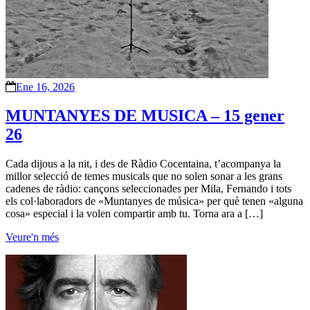
Ene 16, 2026
MUNTANYES DE MUSICA – 15 gener
26
Cada dijous a la nit, i des de Ràdio Cocentaina, t’acompanya la
millor selecció de temes musicals que no solen sonar a les grans
cadenes de ràdio: cançons seleccionades per Mila, Fernando i tots
els col·laboradors de «Muntanyes de música» per què tenen «alguna
cosa» especial i la volen compartir amb tu. Torna ara a […]
Veure'n més