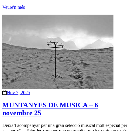
Veure'n més
Nov 7, 2025
MUNTANYES DE MUSICA – 6
novembre 25
Deixa’t acompanyar per una gran selecció musical molt especial per
als teus oïts. Totes les cançons que no escoltaràs a les emissores més