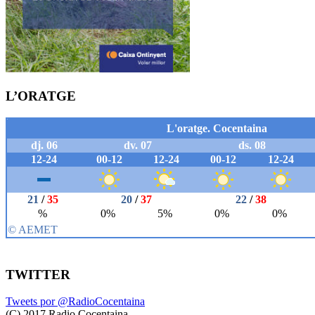
L’ORATGE
TWITTER
Tweets por @RadioCocentaina
(C) 2017 Radio Cocentaina