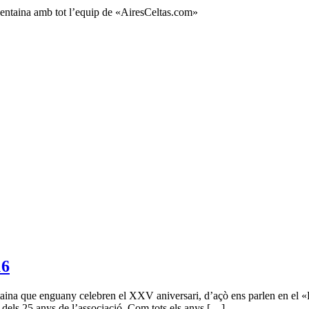
ocentaina amb tot l’equip de «AiresCeltas.com»
16
ina que enguany celebren el XXV aniversari, d’açò ens parlen en el «Pro
es dels 25 anys de l’associació. Com tots els anys […]