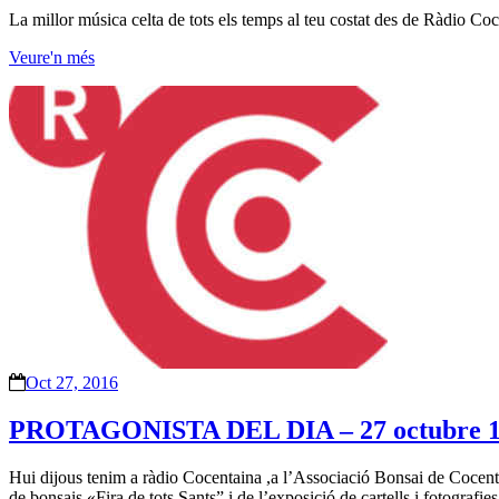
La millor música celta de tots els temps al teu costat des de Ràdio C
Veure'n més
Oct 27, 2016
PROTAGONISTA DEL DIA – 27 octubre 
Hui dijous tenim a ràdio Cocentaina ,a l’Associació Bonsai de Cocenta
de bonsais «Fira de tots Sants” i de l’exposició de cartells i fotografi