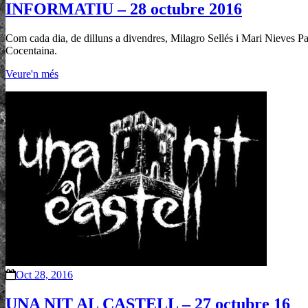
INFORMATIU – 28 octubre 2016
Com cada dia, de dilluns a divendres, Milagro Sellés i Mari Nieves Pasc
Cocentaina.
Veure'n més
Oct 28, 2016
UNA NIT AL CASTELL – 27 octubre 16