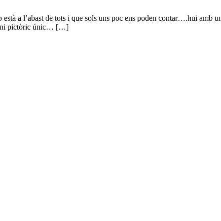
stà a l’abast de tots i que sols uns poc ens poden contar….hui amb un e
moni pictòric únic… […]