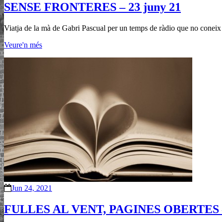
SENSE FRONTERES – 23 juny 21
Viatja de la mà de Gabri Pascual per un temps de ràdio que no coneix lí
Veure'n més
Jun 24, 2021
FULLES AL VENT, PAGINES OBERTES – 