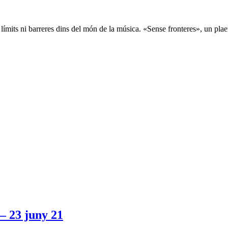
mits ni barreres dins del món de la música. «Sense fronteres», un plaer 
23 juny 21