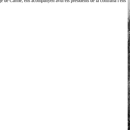
erge de Carme, ens acompanyen avui els presidents de la confraria i ens