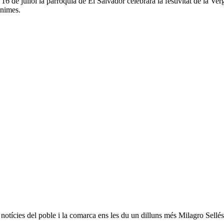
 16 de juliol la parròquia de El Salvador celebrarà la festivitat de la V
ànimes.
s notícies del poble i la comarca ens les du un dilluns més Milagro Sellés