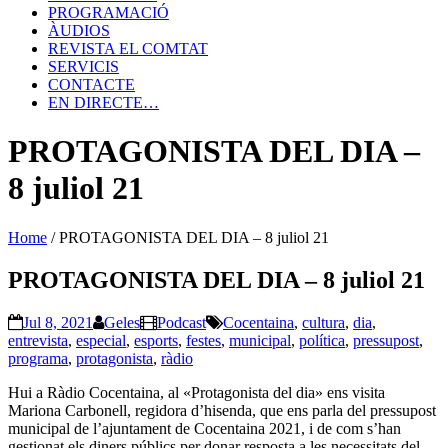
PROGRAMACIÓ
ÀUDIOS
REVISTA EL COMTAT
SERVICIS
CONTACTE
EN DIRECTE…
PROTAGONISTA DEL DIA –
8 juliol 21
Home
/
PROTAGONISTA DEL DIA – 8 juliol 21
PROTAGONISTA DEL DIA – 8 juliol 21
Jul 8, 2021
Geles
Podcast
Cocentaina
,
cultura
,
dia
,
entrevista
,
especial
,
esports
,
festes
,
municipal
,
política
,
pressupost
,
programa
,
protagonista
,
ràdio
Hui a Ràdio Cocentaina, al «Protagonista del dia» ens visita
Mariona Carbonell, regidora d’hisenda, que ens parla del pressupost
municipal de l’ajuntament de Cocentaina 2021, i de com s’han
gestionat els diners públics per donar resposta a les necessitats del