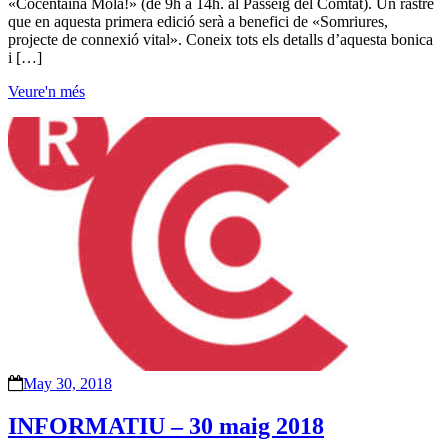
«Cocentaina Mola!» (de 9h a 14h. al Passeig del Comtat). Un rastre
que en aquesta primera edició serà a benefici de «Somriures,
projecte de connexió vital». Coneix tots els detalls d’aquesta bonica
i […]
Veure'n més
May 30, 2018
INFORMATIU – 30 maig 2018