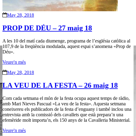
May 28, 2018
PROP DE DÉU – 27 maig 18
A les 10 del matí cada diumenge, programa de l’església catòlica al
107,9 de la freqüència modulada, aquest espai s’anomena «Prop de
Déu».
Veure'n més
May 28, 2018
LA VEU DE LA FESTA – 26 maig 18
Com cada setmana el món de la festa ocupa aquest temps de ràdio,
amb Mari Nieves Pascual «La veu de la festa». Aquesta setmana
coneixereu els publicadors de la festa d’enguany i també inclou una
entrevista amb la comissió dels cavallets que està prepara’n una
efemèride molt importa’n, els 150 anys de la Cavalleria Ministerial.
Veure'n més