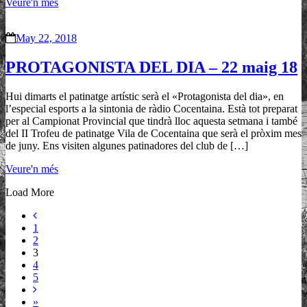
Veure'n més
May 22, 2018
PROTAGONISTA DEL DIA – 22 maig 18
Hui dimarts el patinatge artístic serà el «Protagonista del dia», en
l’especial esports a la sintonia de ràdio Cocentaina. Està tot preparat
per al Campionat Provincial que tindrà lloc aquesta setmana i també
del II Trofeu de patinatge Vila de Cocentaina que serà el pròxim mes
de juny. Ens visiten algunes patinadores del club de […]
Veure'n més
Load More
1
2
3
4
5
»