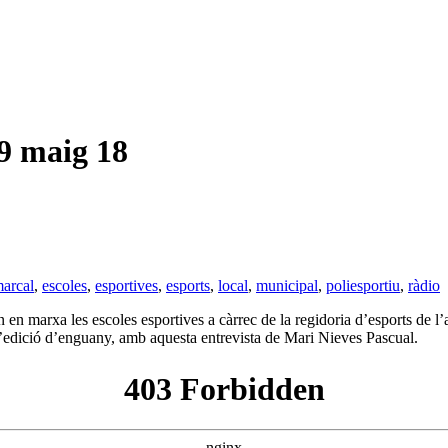
 maig 18
arcal
,
escoles
,
esportives
,
esports
,
local
,
municipal
,
poliesportiu
,
ràdio
en marxa les escoles esportives a càrrec de la regidoria d’esports de l’
 l’edició d’enguany, amb aquesta entrevista de Mari Nieves Pascual.