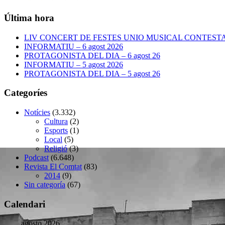
Última hora
LIV CONCERT DE FESTES UNIO MUSICAL CONTESTANA
INFORMATIU – 6 agost 2026
PROTAGONISTA DEL DIA – 6 agost 26
INFORMATIU – 5 agost 2026
PROTAGONISTA DEL DIA – 5 agost 26
Categoríes
Notícies
(3.332)
Cultura
(2)
Esports
(1)
Local
(5)
Religió
(3)
Podcast
(6.648)
Revista El Comtat
(83)
2014
(9)
Sin categoría
(67)
Calendari
agosto 2026