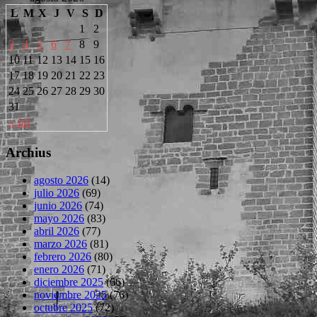
L
M
X
J
V
S
D
1
2
3
4
5
6
7
8
9
10
11
12
13
14
15
16
17
18
19
20
21
22
23
24
25
26
27
28
29
30
31
« Jul
Archius
agosto 2026
(14)
julio 2026
(69)
junio 2026
(74)
mayo 2026
(83)
abril 2026
(77)
marzo 2026
(81)
febrero 2026
(80)
enero 2026
(71)
diciembre 2025
(66)
noviembre 2025
(76)
octubre 2025
(72)