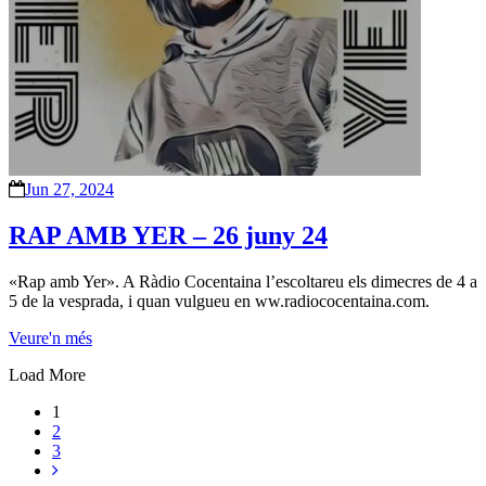
Jun 27, 2024
RAP AMB YER – 26 juny 24
«Rap amb Yer». A Ràdio Cocentaina l’escoltareu els dimecres de 4 a
5 de la vesprada, i quan vulgueu en ww.radiococentaina.com.
Veure'n més
Load More
1
2
3