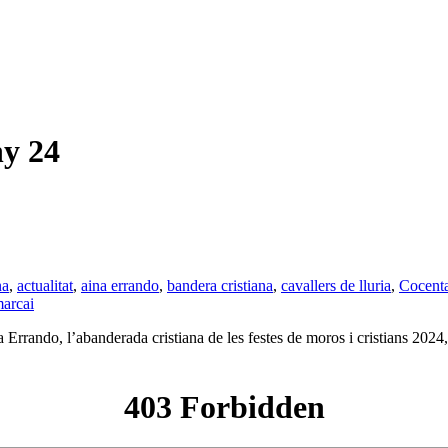
y 24
na
,
actualitat
,
aina errando
,
bandera cristiana
,
cavallers de lluria
,
Cocent
arcai
rando, l’abanderada cristiana de les festes de moros i cristians 2024, re