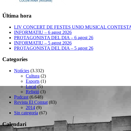
Última hora
LIV CONCERT DE FESTES UNIO MUSICAL CONTESTANA
INFORMATIU – 6 agost 2026
PROTAGONISTA DEL DIA – 6 agost 26
INFORMATIU – 5 agost 2026
PROTAGONISTA DEL DIA – 5 agost 26
Categoríes
Notícies
(3.332)
Cultura
(2)
Esports
(1)
Local
(5)
Religió
(3)
Podcast
(6.648)
Revista El Comtat
(83)
2014
(9)
Sin categoría
(67)
Calendari