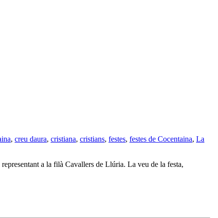
aina
,
creu daura
,
cristiana
,
cristians
,
festes
,
festes de Cocentaina
,
La
presentant a la filà Cavallers de Llúria. La veu de la festa,