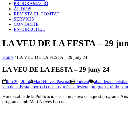
PROGRAMACIÓ
ÀUDIOS
REVISTA EL COMTAT
SERVICIS
CONTACTE
EN DIRECTE…
LA VEU DE LA FESTA – 29 jun
Home
/
LA VEU DE LA FESTA – 29 juny 24
LA VEU DE LA FESTA – 29 juny 24
Jun 29, 2024
Mari Nieves Pascual
Podcast
abanderada cristia
veu de la Festa
,
moros i cristians
,
música festera
,
programa
,
ràdio
,
xam
Hui dissabte de la Publicació ens acompanya en aquest programa Aina Er
programa amb Mari Nieves Pascual