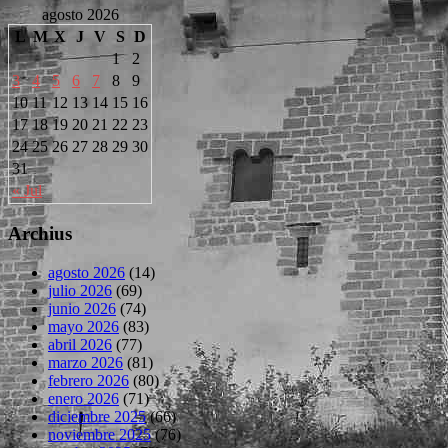
agosto 2026
L
M
X
J
V
S
D
1
2
3
4
5
6
7
8
9
10
11
12
13
14
15
16
17
18
19
20
21
22
23
24
25
26
27
28
29
30
31
« Jul
Archius
agosto 2026
(14)
julio 2026
(69)
junio 2026
(74)
mayo 2026
(83)
abril 2026
(77)
marzo 2026
(81)
febrero 2026
(80)
enero 2026
(71)
diciembre 2025
(66)
noviembre 2025
(76)