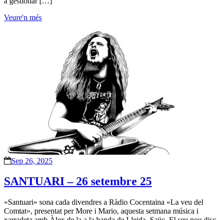
a gestionar […]
Veure'n més
Sep 26, 2025
SANTUARI – 26 setembre 25
«Santuari» sona cada divendres a Ràdio Cocentaina «La veu del
Comtat», presentat per More i Mario, aquesta setmana música i
xarradeta amb Àlex de la a la banda de Lleida, Saüc. El seu nou disc