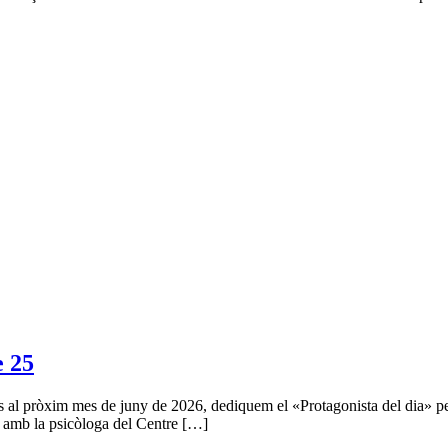
 25
s al pròxim mes de juny de 2026, dediquem el «Protagonista del dia» per 
 amb la psicòloga del Centre […]