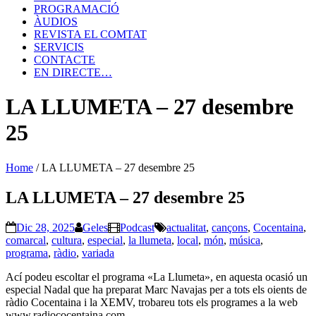
PROGRAMACIÓ
ÀUDIOS
REVISTA EL COMTAT
SERVICIS
CONTACTE
EN DIRECTE…
LA LLUMETA – 27 desembre
25
Home
/
LA LLUMETA – 27 desembre 25
LA LLUMETA – 27 desembre 25
Dic 28, 2025
Geles
Podcast
actualitat
,
cançons
,
Cocentaina
,
comarcal
,
cultura
,
especial
,
la llumeta
,
local
,
món
,
música
,
programa
,
ràdio
,
variada
Ací podeu escoltar el programa «La Llumeta», en aquesta ocasió un
especial Nadal que ha preparat Marc Navajas per a tots els oients de
ràdio Cocentaina i la XEMV, trobareu tots els programes a la web
www.radiococentaina.com