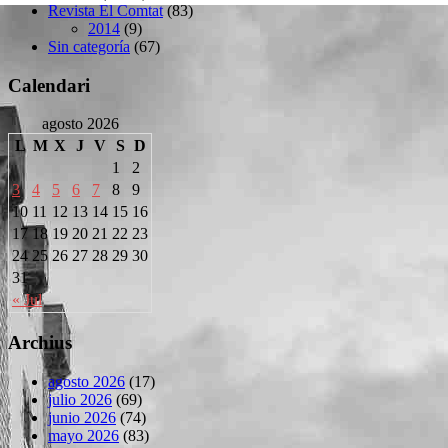
Revista El Comtat
(83)
2014
(9)
Sin categoría
(67)
Calendari
agosto 2026
L
M
X
J
V
S
D
1
2
3
4
5
6
7
8
9
10
11
12
13
14
15
16
17
18
19
20
21
22
23
24
25
26
27
28
29
30
31
« Jul
Archius
agosto 2026
(17)
julio 2026
(69)
junio 2026
(74)
mayo 2026
(83)