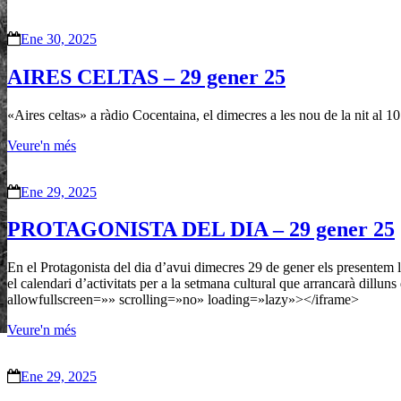
Ene 30, 2025
AIRES CELTAS – 29 gener 25
«Aires celtas» a ràdio Cocentaina, el dimecres a les nou de la nit a
Veure'n més
Ene 29, 2025
PROTAGONISTA DEL DIA – 29 gener 25
En el Protagonista del dia d’avui dimecres 29 de gener els presentem l
el calendari d’activitats per a la setmana cultural que arrancarà
allowfullscreen=»» scrolling=»no» loading=»lazy»></iframe>
Veure'n més
Ene 29, 2025