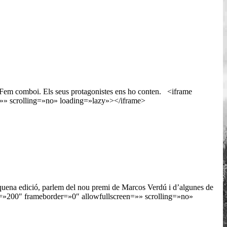
el Fem comboi. Els seus protagonistes ens ho conten. <iframe
» scrolling=»no» loading=»lazy»></iframe>
inquena edició, parlem del nou premi de Marcos Verdú i d’algunes de
=»200″ frameborder=»0″ allowfullscreen=»» scrolling=»no»