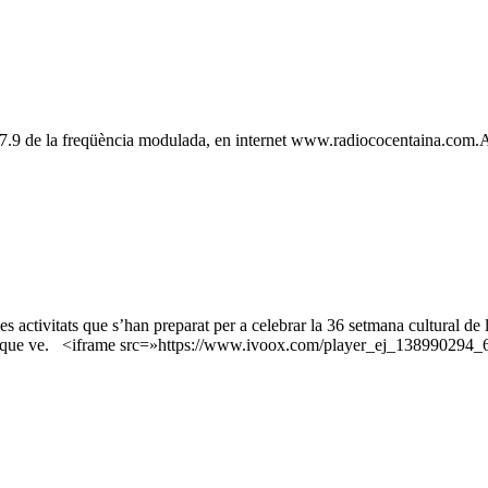
l 107.9 de la freqüència modulada, en internet www.radiococentaina.com
es activitats que s’han preparat per a celebrar la 36 setmana cultural d
 dilluns que ve. <iframe src=»https://www.ivoox.com/player_ej_13899