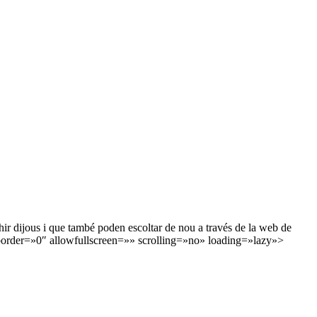
 ahir dijous i que també poden escoltar de nou a través de la web de
rder=»0″ allowfullscreen=»» scrolling=»no» loading=»lazy»>