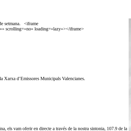
ap de setmana. <iframe
» scrolling=»no» loading=»lazy»></iframe>
i la Xarxa d’Emissores Municipals Valencianes.
, els vam oferir en directe a través de la nostra sintonia, 107.9 de la