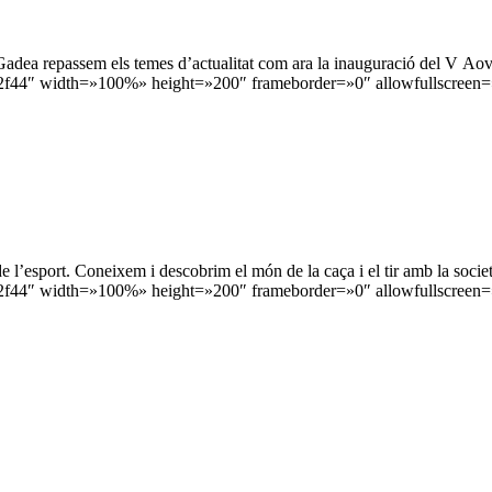
adea repassem els temes d’actualitat com ara la inauguració del V Ao
f44″ width=»100%» height=»200″ frameborder=»0″ allowfullscreen=»
n de l’esport. Coneixem i descobrim el món de la caça i el tir amb la s
f44″ width=»100%» height=»200″ frameborder=»0″ allowfullscreen=»