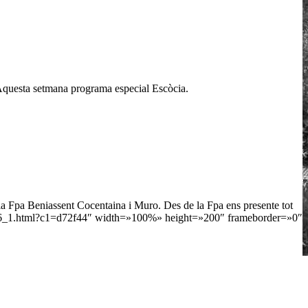
.Aquesta setmana programa especial Escòcia.
e la Fpa Beniassent Cocentaina i Muro. Des de la Fpa ens presente tot
0294_6_1.html?c1=d72f44″ width=»100%» height=»200″ frameborder=»0″