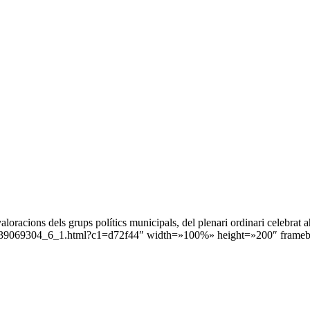
valoracions dels grups polítics municipals, del plenari ordinari celebrat
_139069304_6_1.html?c1=d72f44″ width=»100%» height=»200″ framebo