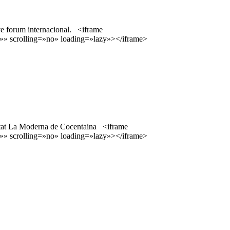
ve forum internacional. <iframe
» scrolling=»no» loading=»lazy»></iframe>
ocietat La Moderna de Cocentaina <iframe
» scrolling=»no» loading=»lazy»></iframe>