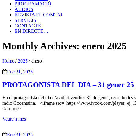
PROGRAMACIÓ
ÀUDIOS
REVISTA EL COMTAT
SERVICIS
CONTACTE
EN DIRECTE…
Monthly Archives: enero 2025
Home
/
2025
/
enero
Ene 31, 2025
PROTAGONISTA DEL DIA – 31 gener 25
En el protagonista del dia d’avui, divendres 31 de gener, recollim les 
ràdio Cocentaina. <iframe src=»https://www.ivoox.com/player_ej
</iframe>
Veure'n més
Ene 31, 2025