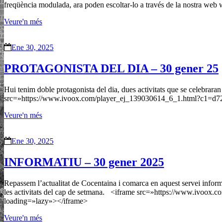
freqüència modulada, ara poden escoltar-lo a través de la nostra we
Veure'n més
Ene 30, 2025
PROTAGONISTA DEL DIA – 30 gener 25
Hui tenim doble protagonista del dia, dues activitats que se celebrar
src=»https://www.ivoox.com/player_ej_139030614_6_1.html?c1=d72
Veure'n més
Ene 30, 2025
INFORMATIU – 30 gener 2025
Repassem l’actualitat de Cocentaina i comarca en aquest servei inform
les activitats del cap de setmana. <iframe src=»https://www.ivoo
loading=»lazy»></iframe>
Veure'n més