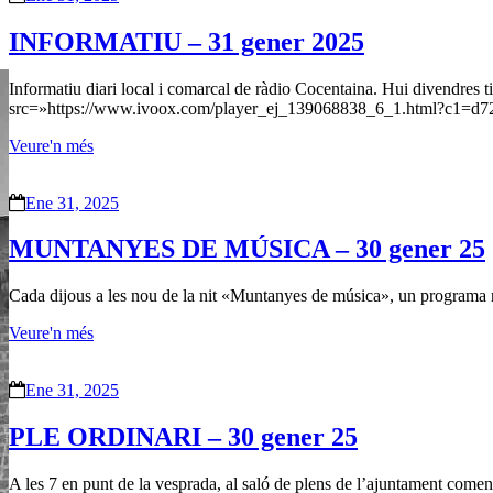
INFORMATIU – 31 gener 2025
Informatiu diari local i comarcal de ràdio Cocentaina. Hui divendres t
src=»https://www.ivoox.com/player_ej_139068838_6_1.html?c1=d72
Veure'n més
Ene 31, 2025
MUNTANYES DE MÚSICA – 30 gener 25
Cada dijous a les nou de la nit «Muntanyes de música», un programa re
Veure'n més
Ene 31, 2025
PLE ORDINARI – 30 gener 25
A les 7 en punt de la vesprada, al saló de plens de l’ajuntament començ