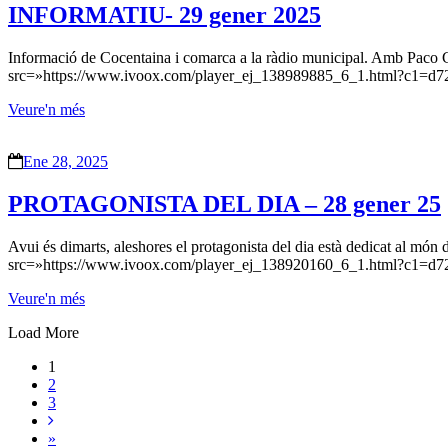
INFORMATIU- 29 gener 2025
Informació de Cocentaina i comarca a la ràdio municipal. Amb Paco G
src=»https://www.ivoox.com/player_ej_138989885_6_1.html?c1=d72
Veure'n més
Ene 28, 2025
PROTAGONISTA DEL DIA – 28 gener 25
Avui és dimarts, aleshores el protagonista del dia està dedicat al mó
src=»https://www.ivoox.com/player_ej_138920160_6_1.html?c1=d72
Veure'n més
Load More
1
2
3
»