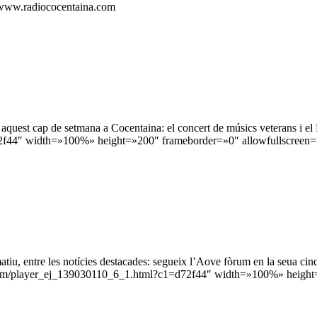
b www.radiococentaina.com
an aquest cap de setmana a Cocentaina: el concert de músics veterans i 
f44″ width=»100%» height=»200″ frameborder=»0″ allowfullscreen=»
atiu, entre les notícies destacades: segueix l’Aove fòrum en la seua c
x.com/player_ej_139030110_6_1.html?c1=d72f44″ width=»100%» height