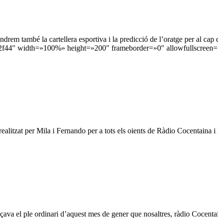
indrem també la cartellera esportiva i la predicció de l’oratge per al c
f44″ width=»100%» height=»200″ frameborder=»0″ allowfullscreen=»
alitzat per Mila i Fernando per a tots els oients de Ràdio Cocentaina 
ava el ple ordinari d’aquest mes de gener que nosaltres, ràdio Cocentaina