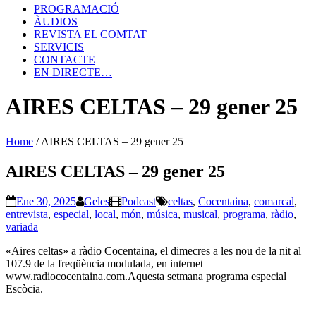
PROGRAMACIÓ
ÀUDIOS
REVISTA EL COMTAT
SERVICIS
CONTACTE
EN DIRECTE…
AIRES CELTAS – 29 gener 25
Home
/
AIRES CELTAS – 29 gener 25
AIRES CELTAS – 29 gener 25
Ene 30, 2025
Geles
Podcast
celtas
,
Cocentaina
,
comarcal
,
entrevista
,
especial
,
local
,
món
,
música
,
musical
,
programa
,
ràdio
,
variada
«Aires celtas» a ràdio Cocentaina, el dimecres a les nou de la nit al
107.9 de la freqüència modulada, en internet
www.radiococentaina.com.Aquesta setmana programa especial
Escòcia.