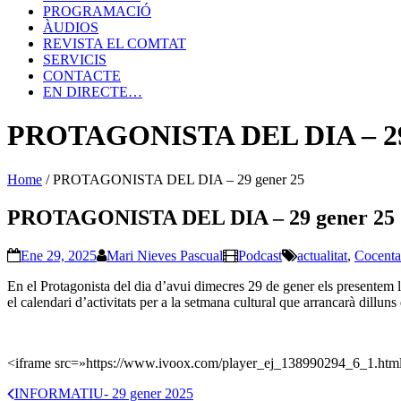
PROGRAMACIÓ
ÀUDIOS
REVISTA EL COMTAT
SERVICIS
CONTACTE
EN DIRECTE…
PROTAGONISTA DEL DIA – 29 
Home
/
PROTAGONISTA DEL DIA – 29 gener 25
PROTAGONISTA DEL DIA – 29 gener 25
Ene 29, 2025
Mari Nieves Pascual
Podcast
actualitat
,
Cocenta
En el Protagonista del dia d’avui dimecres 29 de gener els presentem le
el calendari d’activitats per a la setmana cultural que arrancarà dilluns
<iframe src=»https://www.ivoox.com/player_ej_138990294_6_1.htm
INFORMATIU- 29 gener 2025