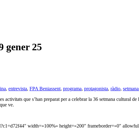
gener 25
ina
,
entrevista
,
FPA Beniassent
,
programa
,
protagonista
,
ràdio
,
setmana 
s activitats que s’han preparat per a celebrar la 36 setmana cultural de 
 que ve.
l?c1=d72f44″ width=»100%» height=»200″ frameborder=»0″ allowfull