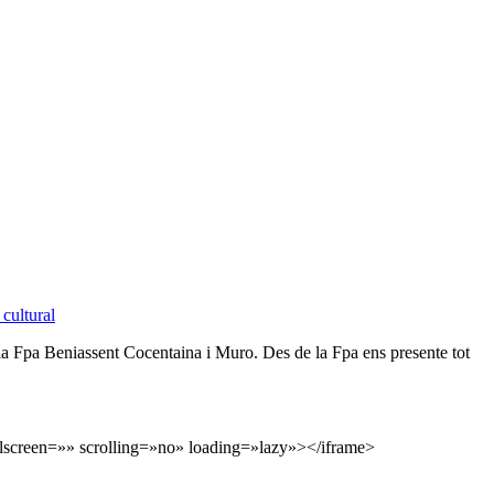
cultural
la
Fpa
Beniassent
Cocentaina i Muro. Des de la
Fpa
ens presente tot
screen=»» scrolling=»no» loading=»lazy»></iframe>