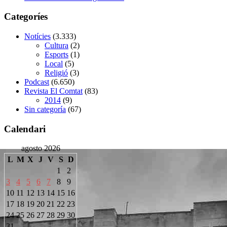
Categoríes
Notícies
(3.333)
Cultura
(2)
Esports
(1)
Local
(5)
Religió
(3)
Podcast
(6.650)
Revista El Comtat
(83)
2014
(9)
Sin categoría
(67)
Calendari
agosto 2026
L
M
X
J
V
S
D
1
2
3
4
5
6
7
8
9
10
11
12
13
14
15
16
17
18
19
20
21
22
23
24
25
26
27
28
29
30
31