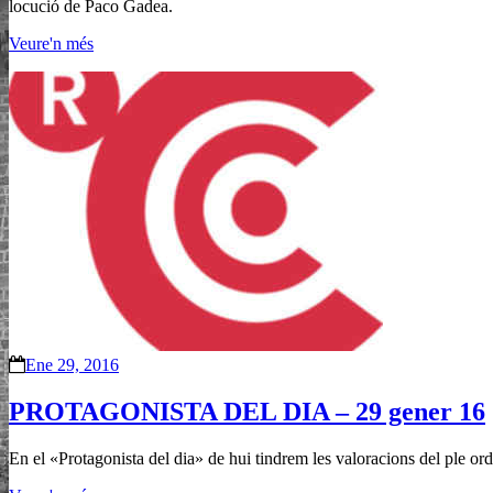
locució de Paco Gadea.
Veure'n més
Ene 29, 2016
PROTAGONISTA DEL DIA – 29 gener 16
En el «Protagonista del dia» de hui tindrem les valoracions del ple or