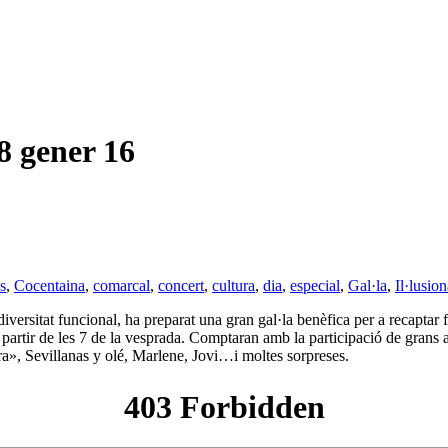
gener 16
s
,
Cocentaina
,
comarcal
,
concert
,
cultura
,
dia
,
especial
,
Gal·la
,
Il·lusion
iversitat funcional, ha preparat una gran gal·la benèfica per a recaptar 
artir de les 7 de la vesprada. Comptaran amb la participació de grans ar
», Sevillanas y olé, Marlene, Jovi…i moltes sorpreses.