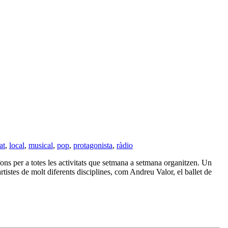
at
,
local
,
musical
,
pop
,
protagonista
,
ràdio
fons per a totes les activitats que setmana a setmana organitzen. Un
tistes de molt diferents disciplines, com Andreu Valor, el ballet de