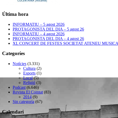
Última hora
INFORMATIU – 5 agost 2026
PROTAGONISTA DEL DIA – 5 agost 26
INFORMATIU – 4 agost 2026
PROTAGONISTA DEL DIA – 4 agost 26
XL CONCERT DE FESTES SOCIETAT ATENEU MUSICAL –
Categoríes
Notícies
(3.331)
Cultura
(2)
Esports
(1)
Local
(5)
Religió
(3)
Podcast
(6.646)
Revista El Comtat
(83)
2014
(9)
Sin categoría
(67)
Calendari