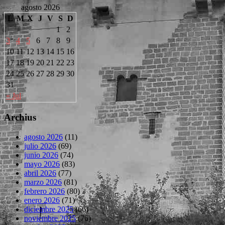
agosto 2026
L
M
X
J
V
S
D
1
2
3
4
5
6
7
8
9
10
11
12
13
14
15
16
17
18
19
20
21
22
23
24
25
26
27
28
29
30
31
« Jul
Archius
agosto 2026
(11)
julio 2026
(69)
junio 2026
(74)
mayo 2026
(83)
abril 2026
(77)
marzo 2026
(81)
febrero 2026
(80)
enero 2026
(71)
diciembre 2025
(66)
noviembre 2025
(76)