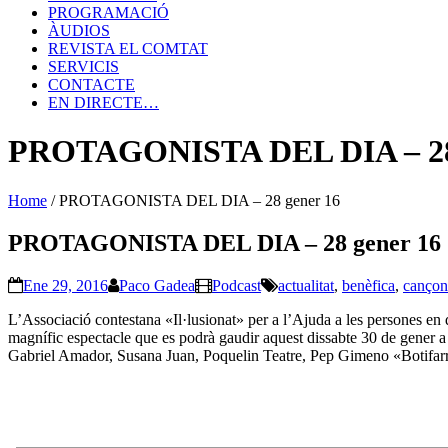
PROGRAMACIÓ
ÀUDIOS
REVISTA EL COMTAT
SERVICIS
CONTACTE
EN DIRECTE…
PROTAGONISTA DEL DIA – 28 
Home
/
PROTAGONISTA DEL DIA – 28 gener 16
PROTAGONISTA DEL DIA – 28 gener 16
Ene 29, 2016
Paco Gadea
Podcast
actualitat
,
benèfica
,
cançon
L’Associació contestana «Il·lusionat» per a l’Ajuda a les persones en d
magnífic espectacle que es podrà gaudir aquest dissabte 30 de gener a p
Gabriel Amador, Susana Juan, Poquelin Teatre, Pep Gimeno «Botifarra