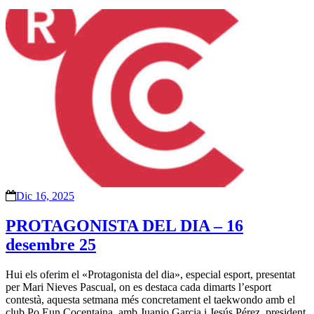
Dic 16, 2025
PROTAGONISTA DEL DIA – 16
desembre 25
Hui els oferim el «Protagonista del dia», especial esport, presentat
per Mari Nieves Pascual, on es destaca cada dimarts l’esport
contestà, aquesta setmana més concretament el taekwondo amb el
club Po Eun Cocentaina, amb Juanjo Garcia i Jesús Pérez, president