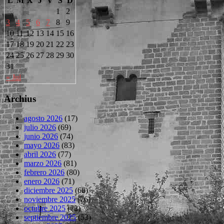
L
M
X
J
V
S
D
1
2
3
4
5
6
7
8
9
10
11
12
13
14
15
16
17
18
19
20
21
22
23
24
25
26
27
28
29
30
31
« Jul
Archius
agosto 2026
(17)
julio 2026
(69)
junio 2026
(74)
mayo 2026
(83)
abril 2026
(77)
marzo 2026
(81)
febrero 2026
(80)
enero 2026
(71)
diciembre 2025
(66)
noviembre 2025
(76)
octubre 2025
(72)
septiembre 2025
(53)