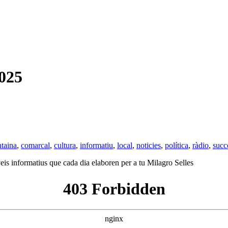
025
taina
,
comarcal
,
cultura
,
informatiu
,
local
,
noticies
,
política
,
ràdio
,
succ
veis informatius que cada dia elaboren per a tu Milagro Selles