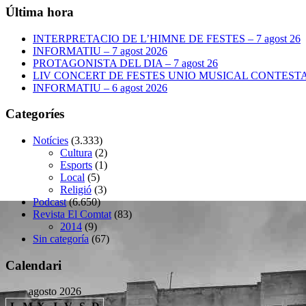
Última hora
INTERPRETACIO DE L’HIMNE DE FESTES – 7 agost 26
INFORMATIU – 7 agost 2026
PROTAGONISTA DEL DIA – 7 agost 26
LIV CONCERT DE FESTES UNIO MUSICAL CONTESTANA
INFORMATIU – 6 agost 2026
Categoríes
Notícies
(3.333)
Cultura
(2)
Esports
(1)
Local
(5)
Religió
(3)
Podcast
(6.650)
Revista El Comtat
(83)
2014
(9)
Sin categoría
(67)
Calendari
agosto 2026