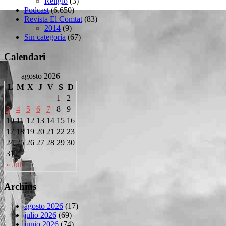
Religió
(3)
Podcast
(6.650)
Revista El Comtat
(83)
2014
(9)
Sin categoría
(67)
Calendari
agosto 2026
L
M
X
J
V
S
D
1
2
3
4
5
6
7
8
9
10
11
12
13
14
15
16
17
18
19
20
21
22
23
24
25
26
27
28
29
30
31
« Jul
Archius
agosto 2026
(17)
julio 2026
(69)
junio 2026
(74)