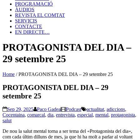
PROGRAMACIÓ
ÀUDIOS
REVISTA EL COMTAT
SERVICIS
CONTACTE
EN DIRECTE…
PROTAGONISTA DEL DIA –
29 setembre 25
Home
/
PROTAGONISTA DEL DIA – 29 setembre 25
PROTAGONISTA DEL DIA – 29
setembre 25
Sep 29, 2025
Paco Gadea
Podcast
actualitat
,
adiccions
,
Cocentaina
,
comarcal
,
dia
,
entrevista
,
especial
,
mental
,
protagonista
,
salut
De nou la salut mental torna a ser tema del «Protagonista del dia»,
com cada últim dilluns de mes, ja que hi ha molt a parlar al voltant