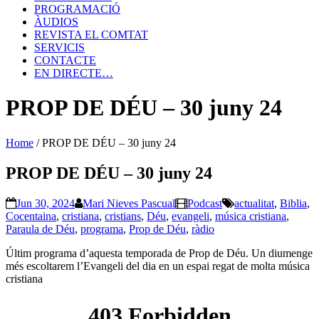
PROGRAMACIÓ
ÀUDIOS
REVISTA EL COMTAT
SERVICIS
CONTACTE
EN DIRECTE…
PROP DE DÉU – 30 juny 24
Home
/
PROP DE DÉU – 30 juny 24
PROP DE DÉU – 30 juny 24
Jun 30, 2024
Mari Nieves Pascual
Podcast
actualitat
,
Biblia
,
Cocentaina
,
cristiana
,
cristians
,
Déu
,
evangeli
,
música cristiana
,
Paraula de Déu
,
programa
,
Prop de Déu
,
ràdio
Últim programa d’aquesta temporada de Prop de Déu. Un diumenge
més escoltarem l’Evangeli del dia en un espai regat de molta música
cristiana