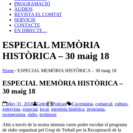
PROGRAMACIÓ
ÀUDIOS
REVISTA EL COMTAT
SERVICIS
CONTACTE
EN DIRECTE…
ESPECIAL MEMÒRIA
HISTÒRICA – 30 maig 18
Home
/
ESPECIAL MEMÒRIA HISTÒRICA – 30 maig 18
ESPECIAL MEMÒRIA HISTÒRICA –
30 maig 18
May 31, 2018
Geles
Podcast
Cocentaina
,
comarcal
,
cultura
,
entrevista
,
especial
,
local
,
memòria històrica
,
programa
,
protagonista
,
ràdio
,
testimoni
Ahir a través de la nostra sintonia varen poder escoltar el programa
de ràdio organitzat pel Grup de Treball per la Recuperació de la