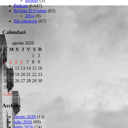
Religió
(3)
Podcast
(6.647)
Revista El Comtat
(83)
2014
(9)
Sin categoría
(67)
Calendari
agosto 2026
L
M
X
J
V
S
D
1
2
3
4
5
6
7
8
9
10
11
12
13
14
15
16
17
18
19
20
21
22
23
24
25
26
27
28
29
30
31
« Jul
Archius
agosto 2026
(13)
julio 2026
(69)
junio 2026
(74)