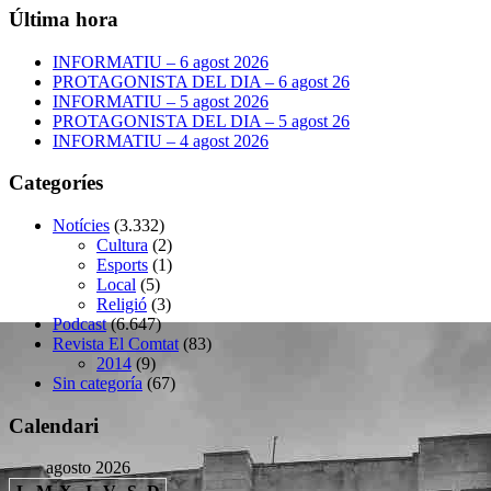
Última hora
INFORMATIU – 6 agost 2026
PROTAGONISTA DEL DIA – 6 agost 26
INFORMATIU – 5 agost 2026
PROTAGONISTA DEL DIA – 5 agost 26
INFORMATIU – 4 agost 2026
Categoríes
Notícies
(3.332)
Cultura
(2)
Esports
(1)
Local
(5)
Religió
(3)
Podcast
(6.647)
Revista El Comtat
(83)
2014
(9)
Sin categoría
(67)
Calendari
agosto 2026