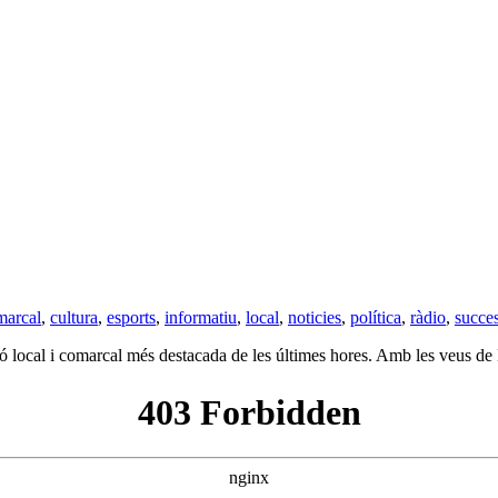
marcal
,
cultura
,
esports
,
informatiu
,
local
,
noticies
,
política
,
ràdio
,
succe
ació local i comarcal més destacada de les últimes hores. Amb les veus d