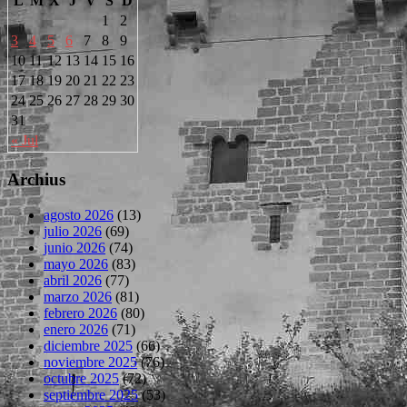
L
M
X
J
V
S
D
1
2
3
4
5
6
7
8
9
10
11
12
13
14
15
16
17
18
19
20
21
22
23
24
25
26
27
28
29
30
31
« Jul
Archius
agosto 2026
(13)
julio 2026
(69)
junio 2026
(74)
mayo 2026
(83)
abril 2026
(77)
marzo 2026
(81)
febrero 2026
(80)
enero 2026
(71)
diciembre 2025
(66)
noviembre 2025
(76)
octubre 2025
(72)
septiembre 2025
(53)