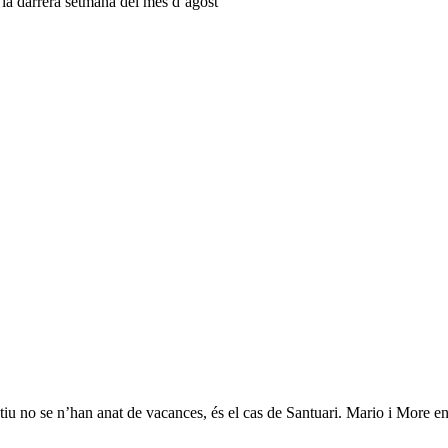
 la darrera setmana del mes d’agost
stiu no se n’han anat de vacances, és el cas de Santuari. Mario i More 